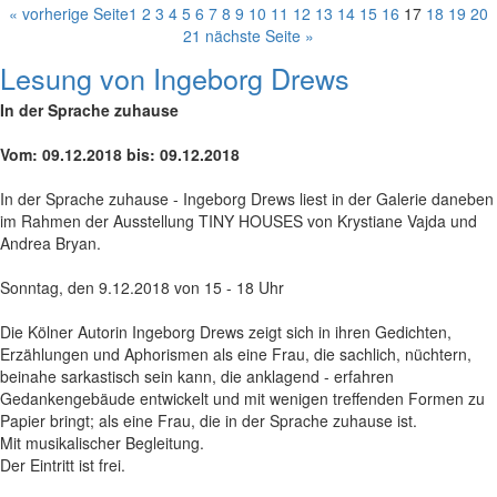
« vorherige Seite
1
2
3
4
5
6
7
8
9
10
11
12
13
14
15
16
17
18
19
20
21
nächste Seite »
Lesung von Ingeborg Drews
In der Sprache zuhause
Vom: 09.12.2018 bis: 09.12.2018
In der Sprache zuhause - Ingeborg Drews liest in der Galerie daneben
im Rahmen der Ausstellung TINY HOUSES von Krystiane Vajda und
Andrea Bryan.
Sonntag, den 9.12.2018 von 15 - 18 Uhr
Die Kölner Autorin Ingeborg Drews zeigt sich in ihren Gedichten,
Erzählungen und Aphorismen als eine Frau, die sachlich, nüchtern,
beinahe sarkastisch sein kann, die anklagend - erfahren
Gedankengebäude entwickelt und mit wenigen treffenden Formen zu
Papier bringt; als eine Frau, die in der Sprache zuhause ist.
Mit musikalischer Begleitung.
Der Eintritt ist frei.