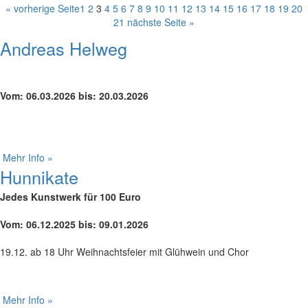
« vorherige Seite
1
2
3
4
5
6
7
8
9
10
11
12
13
14
15
16
17
18
19
20
21
nächste Seite »
Andreas Helweg
Vom: 06.03.2026 bis: 20.03.2026
Mehr Info »
Hunnikate
Jedes Kunstwerk für 100 Euro
Vom: 06.12.2025 bis: 09.01.2026
19.12. ab 18 Uhr Weihnachtsfeier mit Glühwein und Chor
Mehr Info »